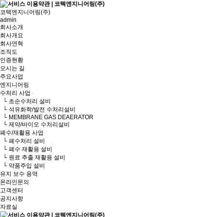
코텍엔지니어링(주)
admin
회사소개
회사개요
회사연혁
조직도
인증현황
오시는 길
주요사업
엔지니어링
수처리 사업
└ 초순수처리 설비
└ 석유화학/발전 수처리설비
└ MEMBRANE GAS DEAERATOR
└ 제약/바이오 수처리설비
폐수/재활용 사업
└ 폐수처리 설비
└ 폐수 재활용 설비
└ 원료 추출 재활용 설비
└ 약품주입 설비
유지 보수 용역
온라인문의
고객센터
공지사항
자료실