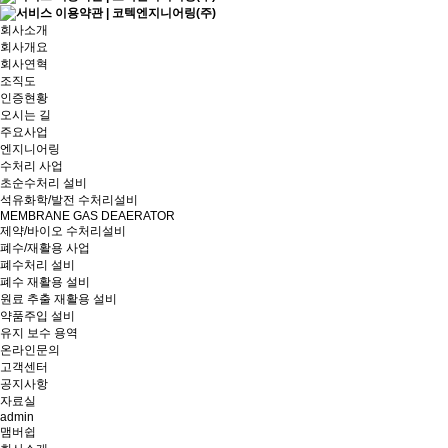
회사소개
회사개요
회사연혁
조직도
인증현황
오시는 길
주요사업
엔지니어링
수처리 사업
초순수처리 설비
석유화학/발전 수처리설비
MEMBRANE GAS DEAERATOR
제약/바이오 수처리설비
폐수/재활용 사업
폐수처리 설비
폐수 재활용 설비
원료 추출 재활용 설비
약품주입 설비
유지 보수 용역
온라인문의
고객센터
공지사항
자료실
admin
맴버쉽