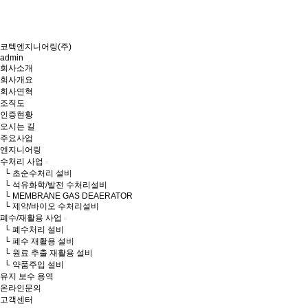
코텍엔지니어링(주)
admin
회사소개
회사개요
회사연혁
조직도
인증현황
오시는 길
주요사업
엔지니어링
수처리 사업
└ 초순수처리 설비
└ 석유화학/발전 수처리설비
└ MEMBRANE GAS DEAERATOR
└ 제약/바이오 수처리설비
폐수/재활용 사업
└ 폐수처리 설비
└ 폐수 재활용 설비
└ 원료 추출 재활용 설비
└ 약품주입 설비
유지 보수 용역
온라인문의
고객센터